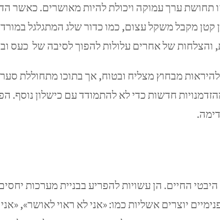
זו תחושת ערך עמוקה ויכולת להיות מאושרים. כאשר הדי
 קטן מקבל משקל עצום, כמו כדור שלג המתגלגל במורד 
 והצלחות של אחרים עלולות להפוך לסיבה של כעס ובי
 להיראות מבחוץ מצליח ובטוח, אך בתוכו מתחוללת סער
זדמנויות חדשות כדי לא להתמודד עם כישלון נוסף. הפ
ימה.
היבטי החיים. הן עשויות להפריע בבניית מערכות יחסים
יים יוצרים אשליות כמו: «אני לא ראוי לאושר», «אני ל