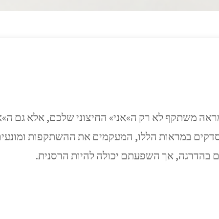
ראה משתקף לא רק ה»אני» החיצוני שלכם, אלא גם ה»אנ
ו סדקים במראות הללו, המעקמים את ההשתקפות ומונעים
 בהדרגה, אך השפעתם יכולה להיות הרסנית.