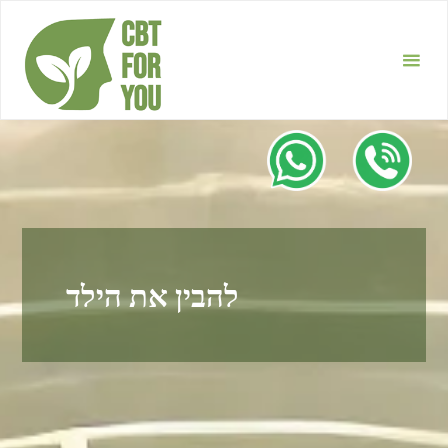
Перейти
к
содержимому
להבין את הילד