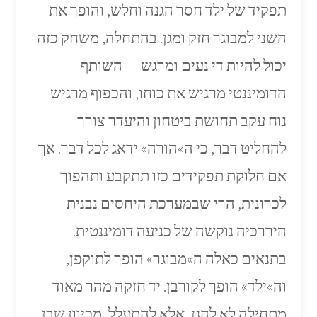
תפקיד של ילד חסר הגנה וחלש, והופך את
השני למבוגר חזק ומגן. בהתחלה, משחק כזה
יכול להיות די נעים ומרגש — השותף
הדומיננטי מרגיש את כוחו, והכפוף מרגיש
נוח עקב תחושת ביטחון והיעדר צורך
להחליט דבר, כי ה»הורה» ידאג לכל דבר. אך
אם חלוקת תפקידים כזו תתקבע ותהפוך
לכרונית, הרי שבמערכת היחסים נבנית
היררכיה נוקשה של כניעה דומיננטית.
בתנאים כאלה ה»מבוגר» הופך לתוקפן,
וה»ילד» הופך לקורבן. יד חזקה מהר מאוד
מתחילה לא להגן, אלא להתעלל, מכיוון שבן