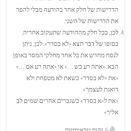
הדרישות של חלק אחד בהודעה מבלי להפר
את הדרישות של השני.
לכן, בכל חלק מההודעה שתעקוב אחריה,
בסופו של דבר תצא «לא בסדר». לכן, ניתן
לנסח מחדש את כל אחד מחלקי המסר באופן
הבא: «אתה רע כש …» או «אתה רע אם …»
«את «לא בסדר» כשאת לא מטפחת ולא
דואגת לעצמך»
«את ל»א בסדר» כשגברים אחרים שמים לב
אליך»
6. זהות טראומטית.