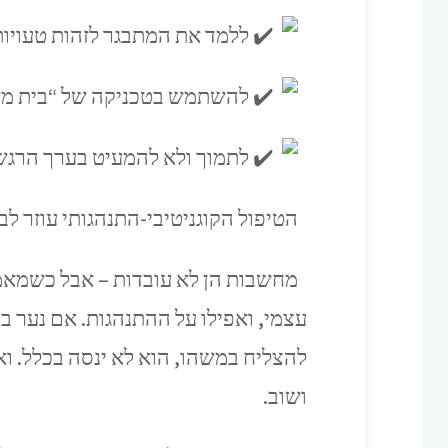
ללמד את המתבגר לזהות טעויות
להשתמש בטכניקה של “בית משפ
לתמוך ולא להמעיט בערך הרגשות
הטיפול הקוגניטיבי-התנהגותי עוזר ל
מחשבות הן לא עובדות – אבל כשמאמינ
עצמי, ואפילו על ההתנהגות. אם נער ב
להצליח במשהו, הוא לא ינסה בכלל. וא
ושוב.