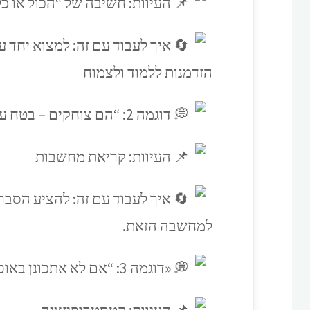
העיוות: חשיבה של “הכול או כל
איך לעבוד עם זה: למצוא יחד ע
הזדמנות ללמוד ולצמוח
דוגמה 2: “הם צוחקים – בטח עליי!יי
העיוות: קריאת מחשבות
איך לעבוד עם זה: להציע הסברי
למחשבה הזאת.
«דוגמה 3: “אם לא אתכונן באופן מושלם, אני בטוח אכשל!»