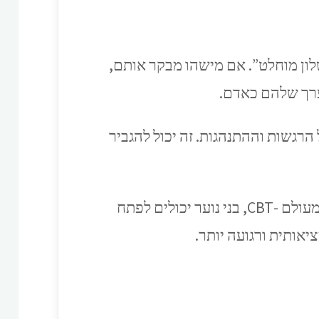
שלון מוחלט”. אם מישהו מבקר אותם,
ערך שלהם כאדם.
רגשות וההתנהגות. זה יכול להגביר
החדשות הטובות? אפשר ללמוד לזהות את עיוותי החשיבה האלה ולעבוד איתם! בעזרת כלים מעולם -CBT, בני נוער יכולים לפתח
יאותית ורגועה יותר.