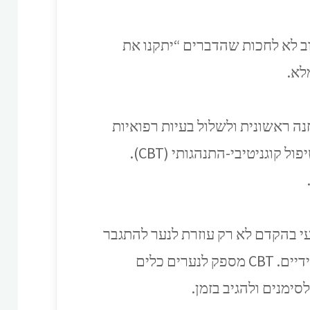
וב לא לחכות שהדברים “יתקנו את
לא.
 ראשונית ולשלול בעיות רפואיות
אחרות. במידה ויש צורך, הם יכולים להמליץ על טיפול תרופתי או להפנות למטפל המתמחה בטיפול קוגניטיבי-התנהגותי (CBT).
ועי בהקדם לא רק עוזרת לנער להתגבר
על הדיכאון, אלא גם נותנת לו כלים לפיתוח חוסן רגשי, הבנת עצמית והתמודדות עם קשיים עתידיים. CBT מספק לנערים כלים
סימנים ולהגיב בזמן.