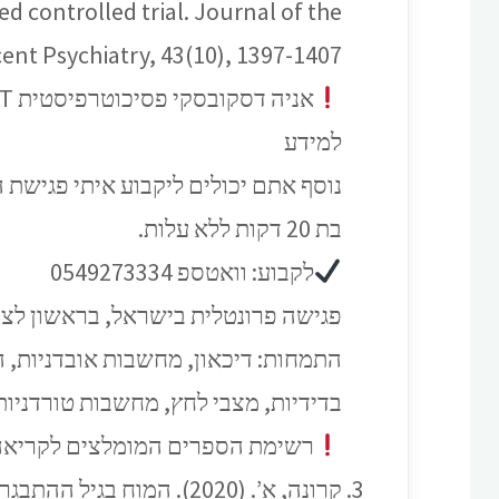
d controlled trial. Journal of the
nt Psychiatry, 43(10), 1397-1407.
אניה דסקובסקי פסיכוטרפיסטית CBT
למידע
נוסף אתם יכולים ליקבוע איתי פגישת ה
בת 20 דקות ללא עלות.
לקבוע: וואטספ 0549273334
פגישה פרונטלית בישראל, בראשון לציון, א
התמחות: דיכאון, מחשבות אובדניות, ה
בדידיות, מצבי לחץ, מחשבות טורדניות
רשימת הספרים המומלצים לקריאה
קרונה, א’. (2020). המוח בגיל ההתבגרות: דברים שהורים חייבים לדעת. תל אביב: מודן.