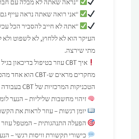
“נראה שאתה לא מבלה עם חברי
“אני רואה שאתה נראה עייף גם 
“אתה לא חייב להסביר הכל עכשי
העיקר הוא לא ללחוץ, לא לשפוט ולא ל
מתי שירצה.
איך CBT עוזר בטיפול בדיכאון בגיל ההתבגרות?
מחקרים מראים ש-CBT הוא אחד מהטיפולים היעילים ביותר לדיכאון בקרב נערים (Weersing, 2002).
הטכניקות המרכזיות של CBT בעבודה עם נערים:
זיהוי מחשבות שליליות – הנער לומ
יומן רגשות – עוזר לראות את הקשר 
הפעלה התנהגותית – המטפל עוזר ל
כישורי תקשורת וויסות רגשי – הנע